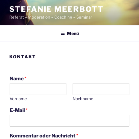
Zum
STEFANIE MEERBOTT
Inhalt
Referat – Moderation – Coaching – Seminar
springen
Menü
KONTAKT
Name
*
Vorname
Nachname
E-Mail
*
Kommentar oder Nachricht
*