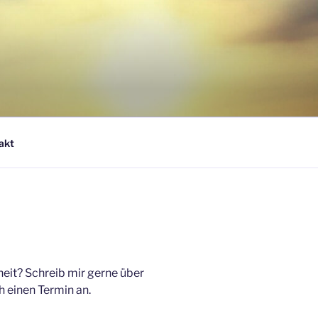
akt
heit? Schreib mir gerne über
h einen Termin an.